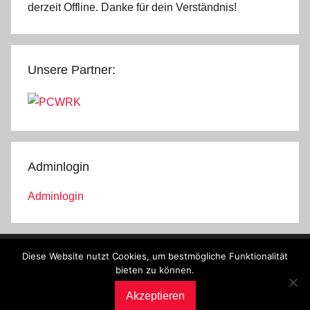
derzeit Offline. Danke für dein Verständnis!
Unsere Partner:
Adminlogin
Adminlogin
Diese Website nutzt Cookies, um bestmögliche Funktionalität
© Lernen mit Tasks4u
bieten zu können.
Impressum
Kontakt
Datenschutz
Akzeptieren
↑↑↑