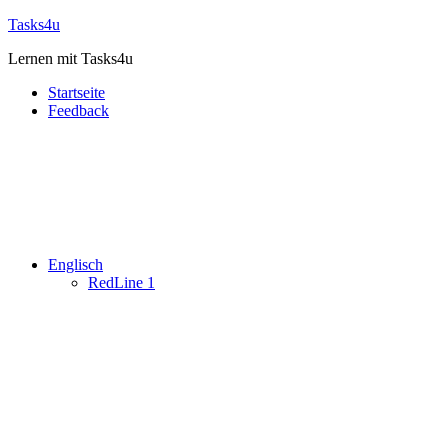
Zum
Tasks4u
Inhalt
Lernen mit Tasks4u
springen
Startseite
Feedback
Englisch
RedLine 1