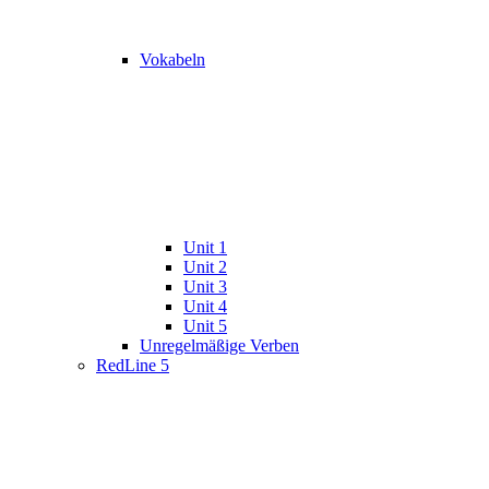
Vokabeln
Unit 1
Unit 2
Unit 3
Unit 4
Unit 5
Unregelmäßige Verben
RedLine 5