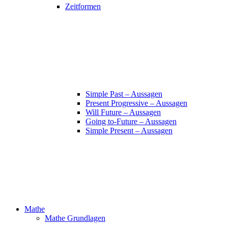
Zeitformen
Simple Past – Aussagen
Present Progressive – Aussagen
Will Future – Aussagen
Going to-Future – Aussagen
Simple Present – Aussagen
Mathe
Mathe Grundlagen