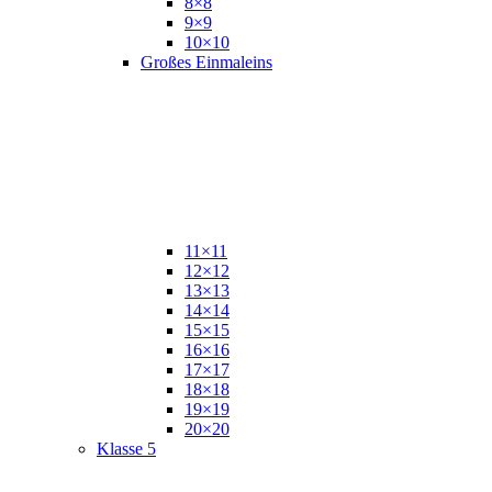
8×8
9×9
10×10
Großes Einmaleins
11×11
12×12
13×13
14×14
15×15
16×16
17×17
18×18
19×19
20×20
Klasse 5