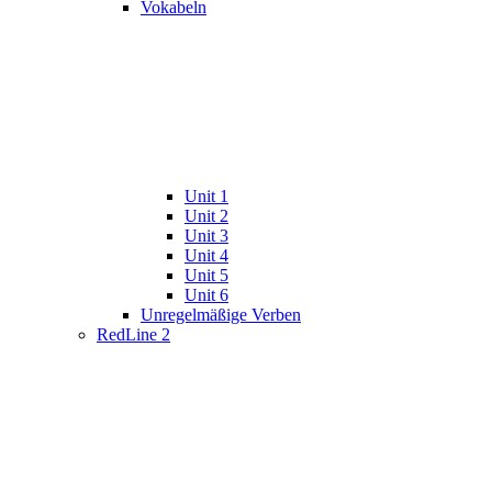
Vokabeln
Unit 1
Unit 2
Unit 3
Unit 4
Unit 5
Unit 6
Unregelmäßige Verben
RedLine 2