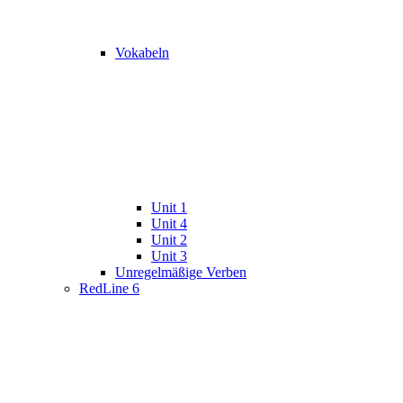
Vokabeln
Unit 1
Unit 4
Unit 2
Unit 3
Unregelmäßige Verben
RedLine 6