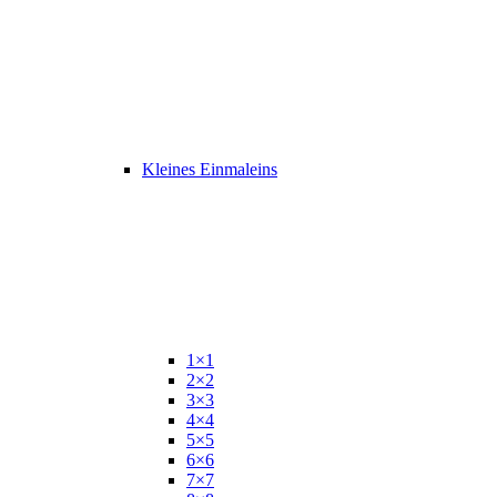
Kleines Einmaleins
1×1
2×2
3×3
4×4
5×5
6×6
7×7