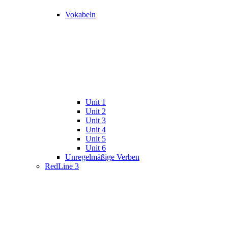
Vokabeln
Unit 1
Unit 2
Unit 3
Unit 4
Unit 5
Unit 6
Unregelmäßige Verben
RedLine 3