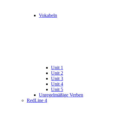
Vokabeln
Unit 1
Unit 2
Unit 3
Unit 4
Unit 5
Unregelmäßige Verben
RedLine 4