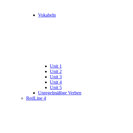
Vokabeln
Unit 1
Unit 2
Unit 3
Unit 4
Unit 5
Unregelmäßige Verben
RedLine 4