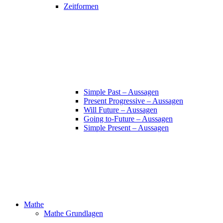
Zeitformen
Simple Past – Aussagen
Present Progressive – Aussagen
Will Future – Aussagen
Going to-Future – Aussagen
Simple Present – Aussagen
Mathe
Mathe Grundlagen