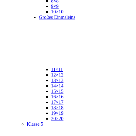
8×8
9×9
10×10
Großes Einmaleins
11×11
12×12
13×13
14×14
15×15
16×16
17×17
18×18
19×19
20×20
Klasse 5