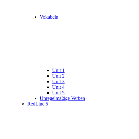
Vokabeln
Unit 1
Unit 2
Unit 3
Unit 4
Unit 5
Unregelmäßige Verben
RedLine 5