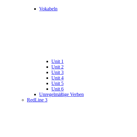
Vokabeln
Unit 1
Unit 2
Unit 3
Unit 4
Unit 5
Unit 6
Unregelmäßige Verben
RedLine 3