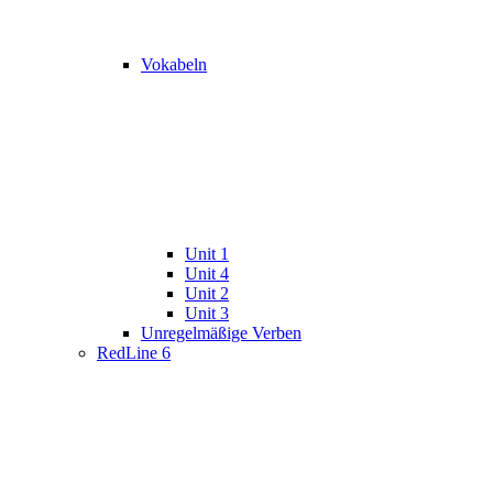
Vokabeln
Unit 1
Unit 4
Unit 2
Unit 3
Unregelmäßige Verben
RedLine 6