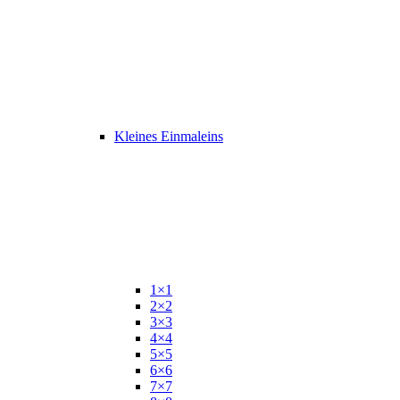
Kleines Einmaleins
1×1
2×2
3×3
4×4
5×5
6×6
7×7