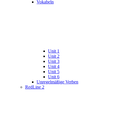
Vokabeln
Unit 1
Unit 2
Unit 3
Unit 4
Unit 5
Unit 6
Unregelmäßige Verben
RedLine 2