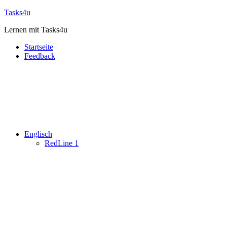
Zum
Tasks4u
Inhalt
Lernen mit Tasks4u
springen
Startseite
Feedback
Englisch
RedLine 1