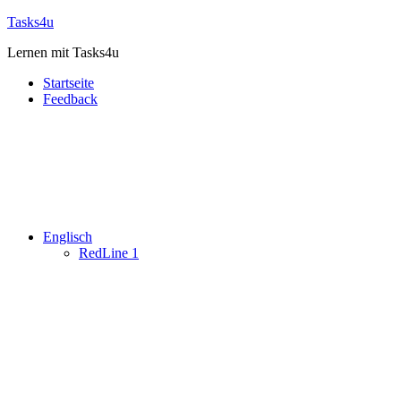
Zum
Tasks4u
Inhalt
Lernen mit Tasks4u
springen
Startseite
Feedback
Englisch
RedLine 1