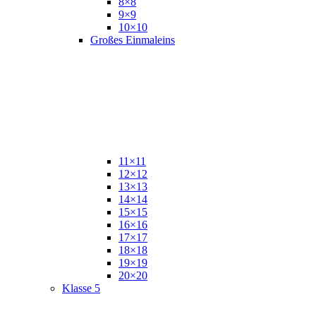
8×8
9×9
10×10
Großes Einmaleins
11×11
12×12
13×13
14×14
15×15
16×16
17×17
18×18
19×19
20×20
Klasse 5