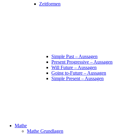
Zeitformen
Simple Past – Aussagen
Present Progressive – Aussagen
Will Future – Aussagen
Going to-Future – Aussagen
Simple Present – Aussagen
Mathe
Mathe Grundlagen