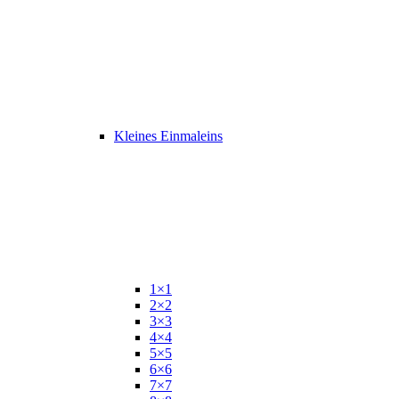
Kleines Einmaleins
1×1
2×2
3×3
4×4
5×5
6×6
7×7