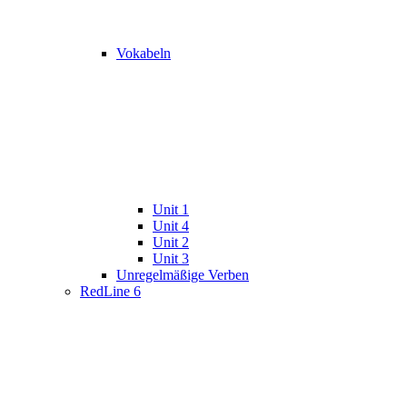
Vokabeln
Unit 1
Unit 4
Unit 2
Unit 3
Unregelmäßige Verben
RedLine 6