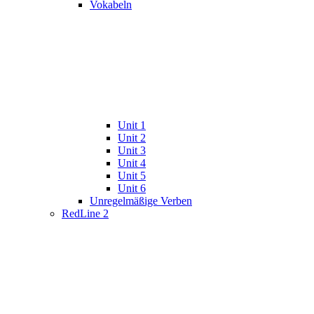
Vokabeln
Unit 1
Unit 2
Unit 3
Unit 4
Unit 5
Unit 6
Unregelmäßige Verben
RedLine 2