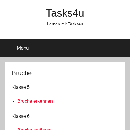
Zum
Tasks4u
Inhalt
springen
Lernen mit Tasks4u
Menü
Brüche
Klasse 5:
Brüche erkennen
Klasse 6: