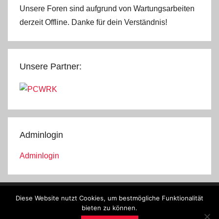
Unsere Foren sind aufgrund von Wartungsarbeiten
derzeit Offline. Danke für dein Verständnis!
Unsere Partner:
Adminlogin
Adminlogin
Diese Website nutzt Cookies, um bestmögliche Funktionalität
© Lernen mit Tasks4u
bieten zu können.
Impressum
Kontakt
Datenschutz