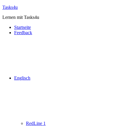
Zum
Tasks4u
Inhalt
Lernen mit Tasks4u
springen
Startseite
Feedback
Englisch
RedLine 1