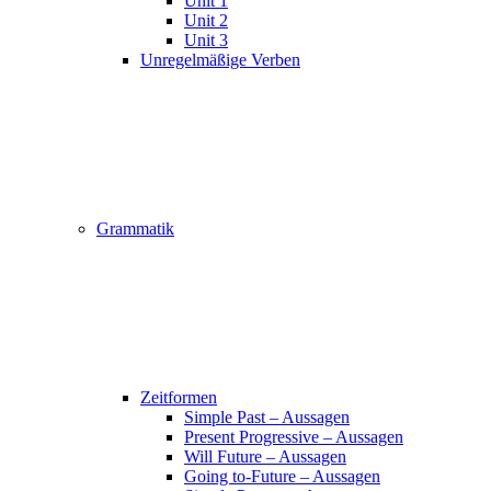
Unit 1
Unit 2
Unit 3
Unregelmäßige Verben
Grammatik
Zeitformen
Simple Past – Aussagen
Present Progressive – Aussagen
Will Future – Aussagen
Going to-Future – Aussagen