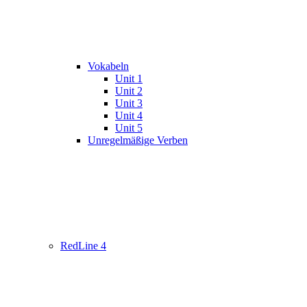
Vokabeln
Unit 1
Unit 2
Unit 3
Unit 4
Unit 5
Unregelmäßige Verben
RedLine 4