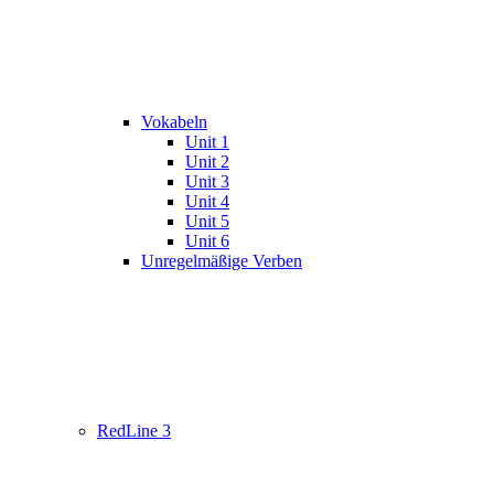
Vokabeln
Unit 1
Unit 2
Unit 3
Unit 4
Unit 5
Unit 6
Unregelmäßige Verben
RedLine 3