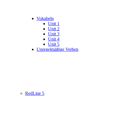
Vokabeln
Unit 1
Unit 2
Unit 3
Unit 4
Unit 5
Unregelmäßige Verben
RedLine 5