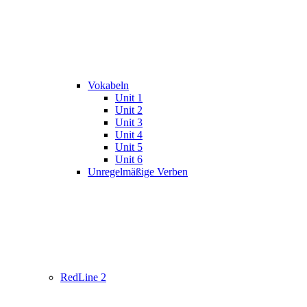
Vokabeln
Unit 1
Unit 2
Unit 3
Unit 4
Unit 5
Unit 6
Unregelmäßige Verben
RedLine 2