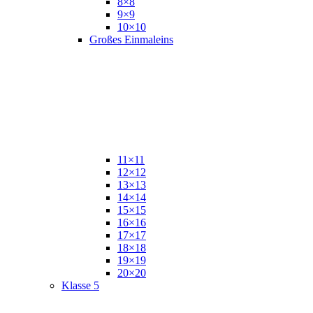
8×8
9×9
10×10
Großes Einmaleins
11×11
12×12
13×13
14×14
15×15
16×16
17×17
18×18
19×19
20×20
Klasse 5