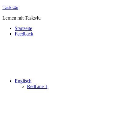
Zum
Tasks4u
Inhalt
Lernen mit Tasks4u
springen
Startseite
Feedback
Englisch
RedLine 1