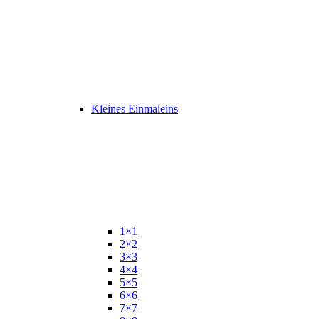
Kleines Einmaleins
1×1
2×2
3×3
4×4
5×5
6×6
7×7