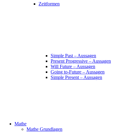
Zeitformen
Simple Past – Aussagen
Present Progressive – Aussagen
Will Future – Aussagen
Going to-Future – Aussagen
Simple Present – Aussagen
Mathe
Mathe Grundlagen