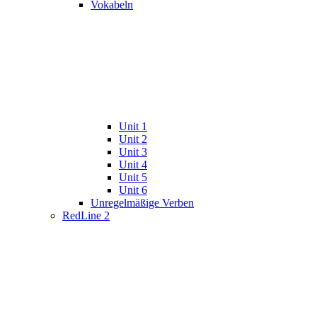
Vokabeln
Unit 1
Unit 2
Unit 3
Unit 4
Unit 5
Unit 6
Unregelmäßige Verben
RedLine 2