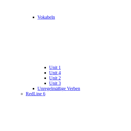
Vokabeln
Unit 1
Unit 4
Unit 2
Unit 3
Unregelmäßige Verben
RedLine 6