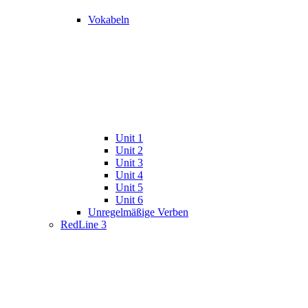
Vokabeln
Unit 1
Unit 2
Unit 3
Unit 4
Unit 5
Unit 6
Unregelmäßige Verben
RedLine 3