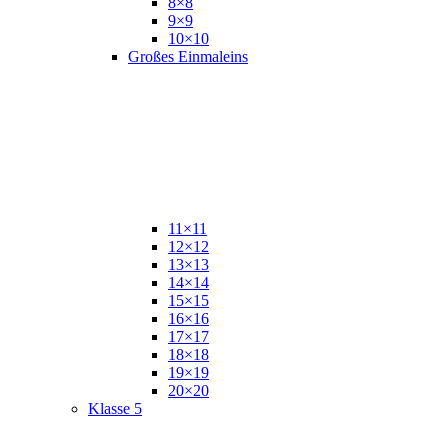
8×8
9×9
10×10
Großes Einmaleins
11×11
12×12
13×13
14×14
15×15
16×16
17×17
18×18
19×19
20×20
Klasse 5