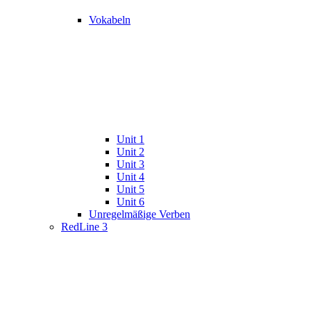
Vokabeln
Unit 1
Unit 2
Unit 3
Unit 4
Unit 5
Unit 6
Unregelmäßige Verben
RedLine 3