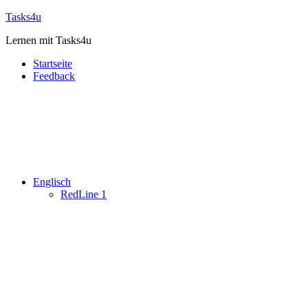
Zum
Tasks4u
Inhalt
Lernen mit Tasks4u
springen
Startseite
Feedback
Englisch
RedLine 1