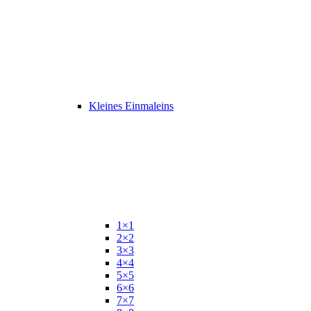
Kleines Einmaleins
1×1
2×2
3×3
4×4
5×5
6×6
7×7