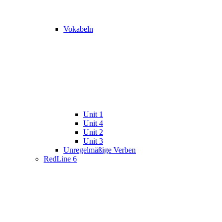
Vokabeln
Unit 1
Unit 4
Unit 2
Unit 3
Unregelmäßige Verben
RedLine 6