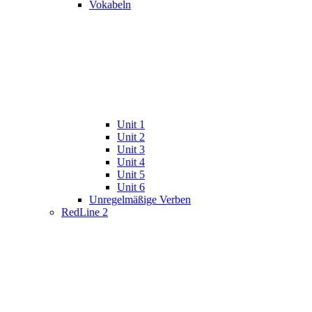
Vokabeln
Unit 1
Unit 2
Unit 3
Unit 4
Unit 5
Unit 6
Unregelmäßige Verben
RedLine 2