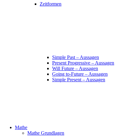
Zeitformen
Simple Past – Aussagen
Present Progressive – Aussagen
Will Future – Aussagen
Going to-Future – Aussagen
Simple Present – Aussagen
Mathe
Mathe Grundlagen