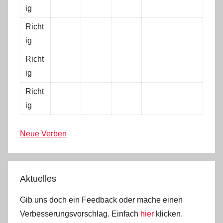
ig
Richt
ig
Richt
ig
Richt
ig
Neue Verben
Aktuelles
Gib uns doch ein Feedback oder mache einen
Verbesserungsvorschlag. Einfach
hier
klicken.