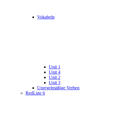
Vokabeln
Unit 1
Unit 4
Unit 2
Unit 3
Unregelmäßige Verben
RedLine 6