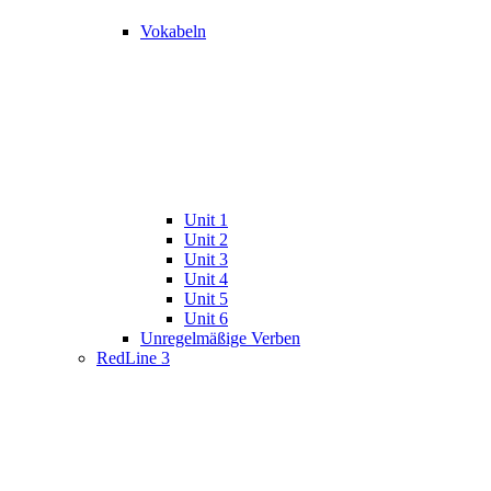
Vokabeln
Unit 1
Unit 2
Unit 3
Unit 4
Unit 5
Unit 6
Unregelmäßige Verben
RedLine 3