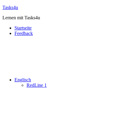
Zum
Tasks4u
Inhalt
Lernen mit Tasks4u
springen
Startseite
Feedback
Englisch
RedLine 1