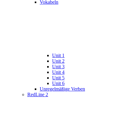
Vokabeln
Unit 1
Unit 2
Unit 3
Unit 4
Unit 5
Unit 6
Unregelmäßige Verben
RedLine 2