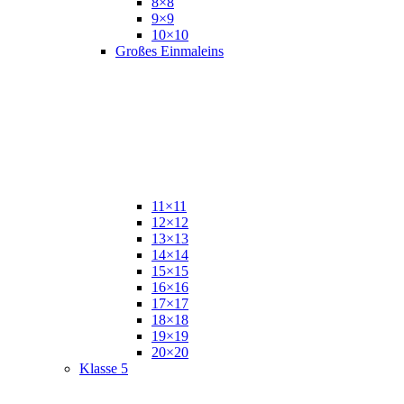
8×8
9×9
10×10
Großes Einmaleins
11×11
12×12
13×13
14×14
15×15
16×16
17×17
18×18
19×19
20×20
Klasse 5