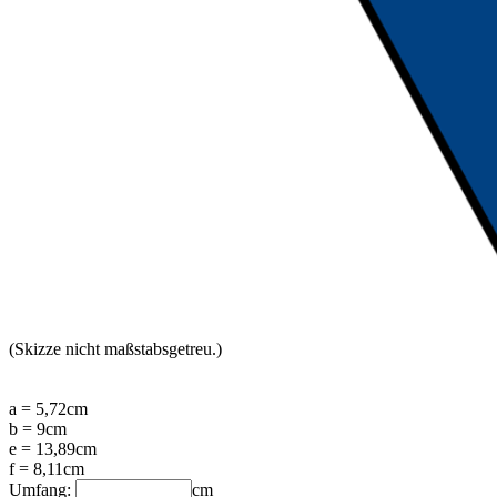
(Skizze nicht maßstabsgetreu.)
a = 5,72cm
b = 9cm
e = 13,89cm
f = 8,11cm
Umfang:
cm