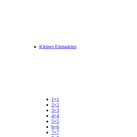
Kleines Einmaleins
1×1
2×2
3×3
4×4
5×5
6×6
7×7