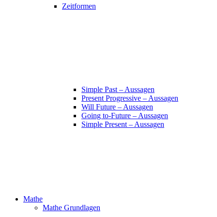
Zeitformen
Simple Past – Aussagen
Present Progressive – Aussagen
Will Future – Aussagen
Going to-Future – Aussagen
Simple Present – Aussagen
Mathe
Mathe Grundlagen