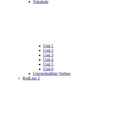
Vokabeln
Unit 1
Unit 2
Unit 3
Unit 4
Unit 5
Unit 6
Unregelmäßige Verben
RedLine 2