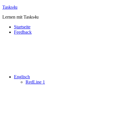
Zum
Tasks4u
Inhalt
Lernen mit Tasks4u
springen
Startseite
Feedback
Englisch
RedLine 1