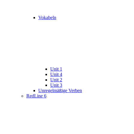
Vokabeln
Unit 1
Unit 4
Unit 2
Unit 3
Unregelmäßige Verben
RedLine 6