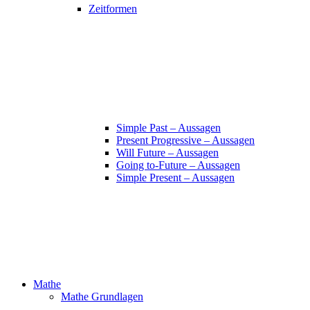
Zeitformen
Simple Past – Aussagen
Present Progressive – Aussagen
Will Future – Aussagen
Going to-Future – Aussagen
Simple Present – Aussagen
Mathe
Mathe Grundlagen