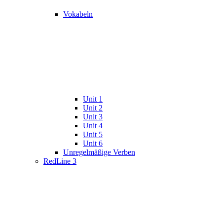
Vokabeln
Unit 1
Unit 2
Unit 3
Unit 4
Unit 5
Unit 6
Unregelmäßige Verben
RedLine 3