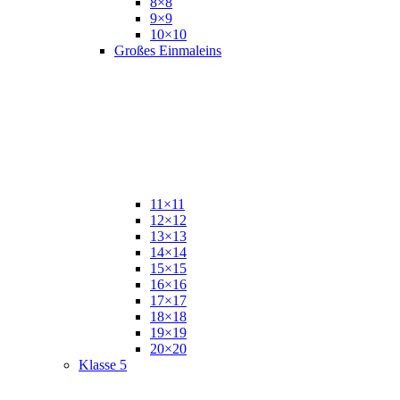
8×8
9×9
10×10
Großes Einmaleins
11×11
12×12
13×13
14×14
15×15
16×16
17×17
18×18
19×19
20×20
Klasse 5